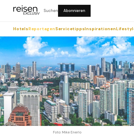
Suchen
Abonnieren
Hotels
Reportagen
Servicetipps
Inspirationen
Lifestyl
Foto: Mike Enerlo