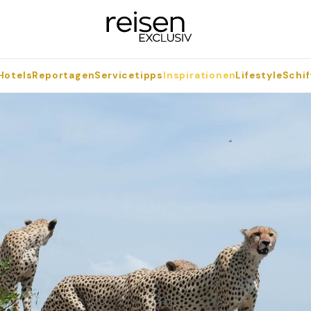
Hotels
Reportagen
Servicetipps
Inspirationen
Lifestyle
Schif