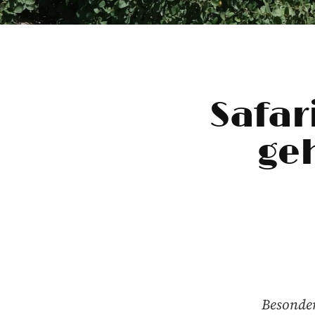
Safar
ge
Besonder