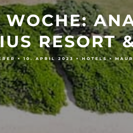
 WOCHE: AN
IUS RESORT &
10. APRIL 2023
HOTELS
MAUR
ERER