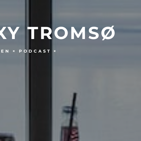
XY TROMSØ
GEN
PODCAST