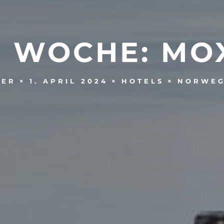
R WOCHE: MO
1. APRIL 2024
HOTELS
NORWE
DER