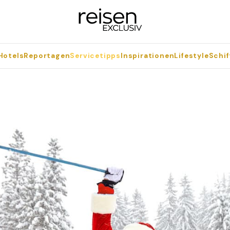
Hotels
Reportagen
Servicetipps
Inspirationen
Lifestyle
Schif