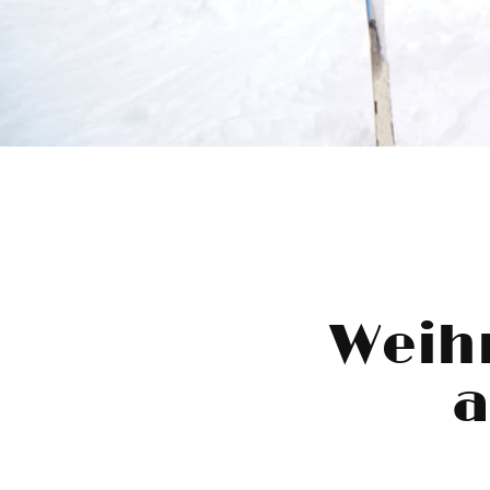
Weih
a