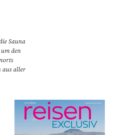
 die Sauna
d um den
norts
 aus aller