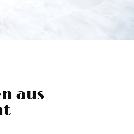
n aus
ht