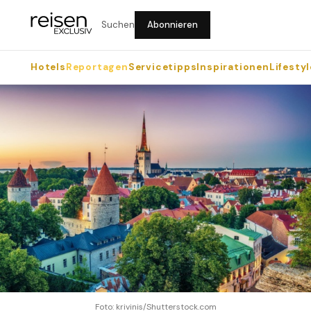
Suchen
Abonnieren
Hotels
Reportagen
Servicetipps
Inspirationen
Lifestyl
Foto: krivinis/Shutterstock.com