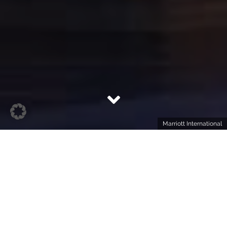
Marriott International
3 GUTE GRÜNDE, DORT ZU BUCHEN
Am Leicester Square im Herzen Londons prangt der
moderne Glasbau des W London gleich gegenüber
von Chinatown. Das moderne Luxushotel ist hipp –
und das nicht nur wegen seiner unzähligen
Diskokugeln. Heute im Podcast.