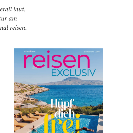
rall laut,
tur am
mal reisen.