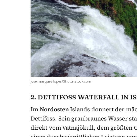
jose marques lopes/Shutterstock.com
2. DETTIFOSS WATERFALL IN I
Im
Nordosten
Islands donnert der mäc
Dettifoss. Sein graubraunes Wasser st
direkt vom Vatnajökull, dem größten G
einer durchschnittlichen Leistung von