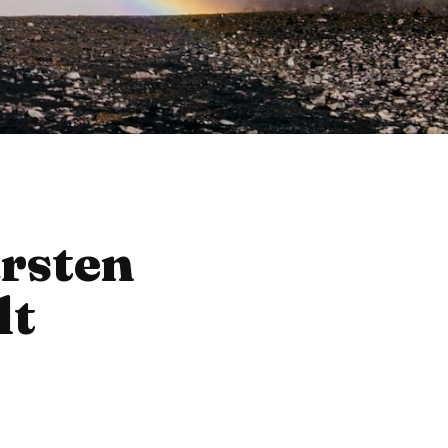
ärsten
lt