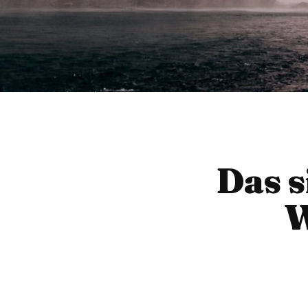
Das s
W