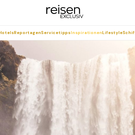
Hotels
Reportagen
Servicetipps
Inspirationen
Lifestyle
Schif