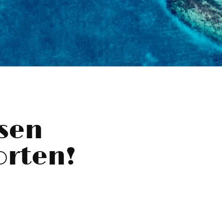
sen
rten!