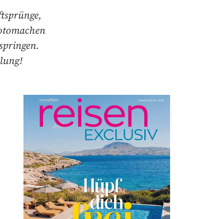
ftsprünge,
Fotomachen
springen.
hlung!