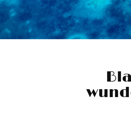
Bl
wund