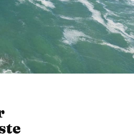
r
ste