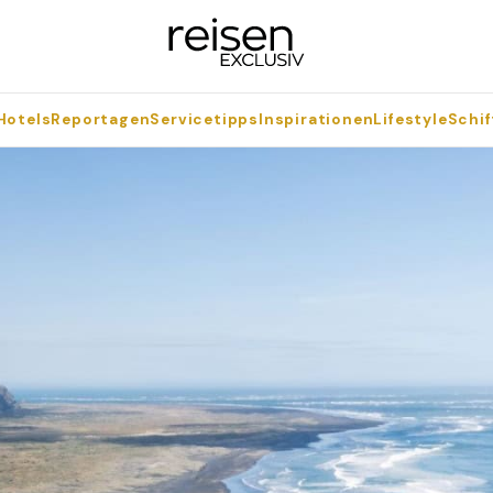
Hotels
Reportagen
Servicetipps
Inspirationen
Lifestyle
Schif