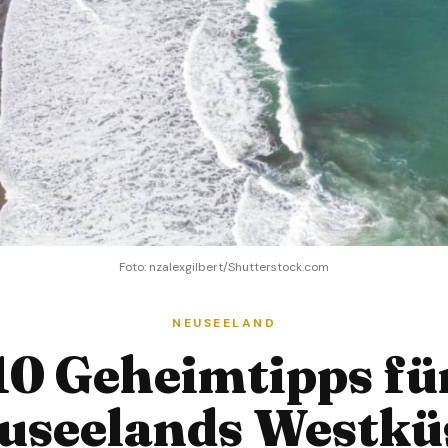
Foto: nzalexgilbert/Shutterstock.com
NEUSEELAND
10 Geheimtipps fü
useelands Westkü