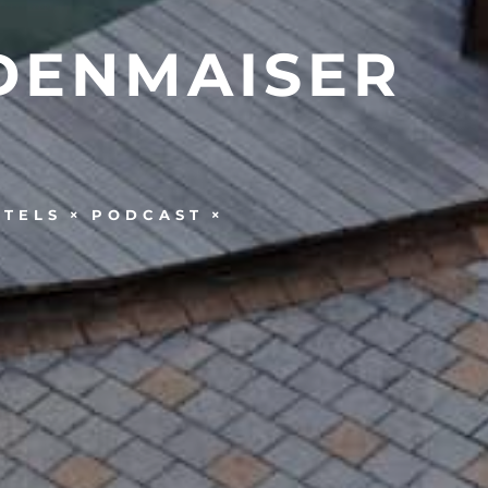
DENMAISER
OTELS
PODCAST