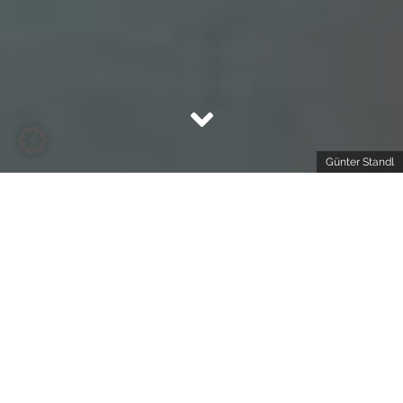
Günter Standl
Schon der Weg zur Eco Lodge fühlt sich an wie
Innehalten. Es geht vorbei an malerischen Dörfern
mit Fassaden aus gealterten Holzschindeln und
moderneren Bauten aus Holz, Stein und Glas und
einer grandiosen Bergkulisse. Schließlich kommt am
Ende einer schmalen Landstraße, die sich nach oben
schlängelt, die
Fuchsegg
Eco Lodge in Schetteregg
in Sicht. Sozusagen – Endstation: Entspannung.