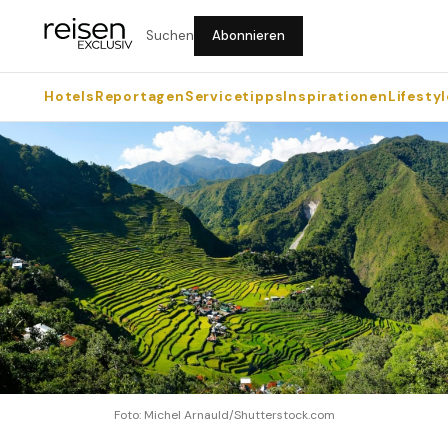
Suchen
Abonnieren
Hotels
Reportagen
Servicetipps
Inspirationen
Lifestyl
Foto: Michel Arnauld/Shutterstock.com