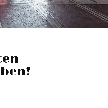
ten
aben!