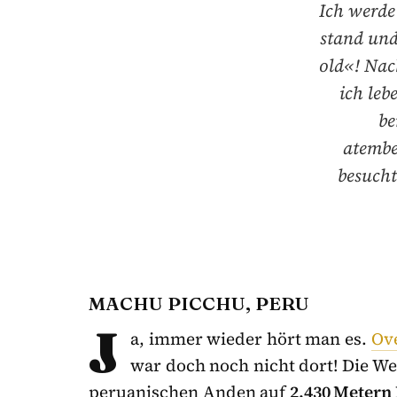
Ich werde
stand und
old«! Nac
ich leb
be
atembe
besucht
MACHU PICCHU, PERU
J
a, immer wieder hört man es.
Ov
war doch noch nicht dort! Die We
peruanischen Anden auf
2.430 Metern