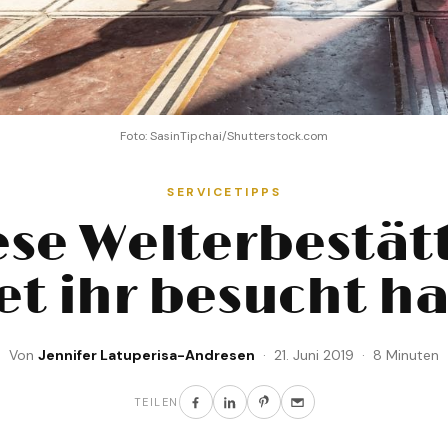
Foto: SasinTipchai/Shutterstock.com
SERVICETIPPS
ese Welterbestät
tet ihr besucht h
Von
Jennifer Latuperisa-Andresen
· 21. Juni 2019 · 8 Minuten
TEILEN