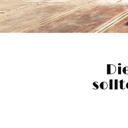
Di
soll