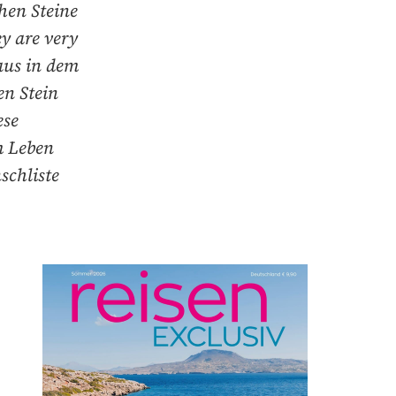
hen Steine
y are very
aus in dem
en Stein
ese
m Leben
schliste