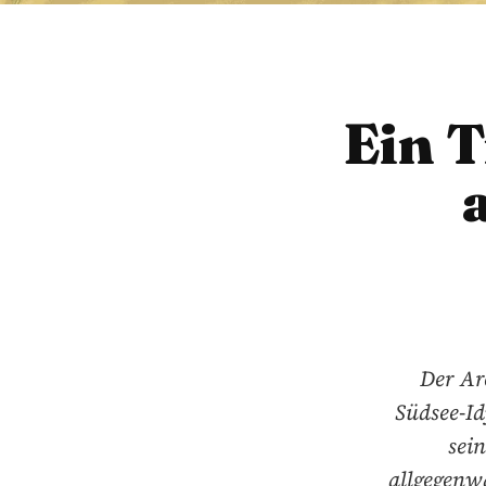
Ein T
Der Ar
Südsee-Id
sei
allgegenwä