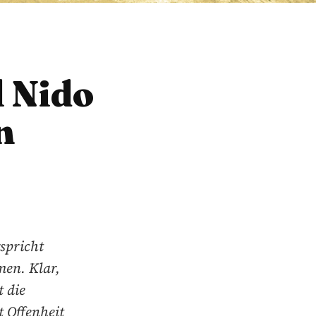
l Nido
n
spricht
men. Klar,
 die
t Offenheit