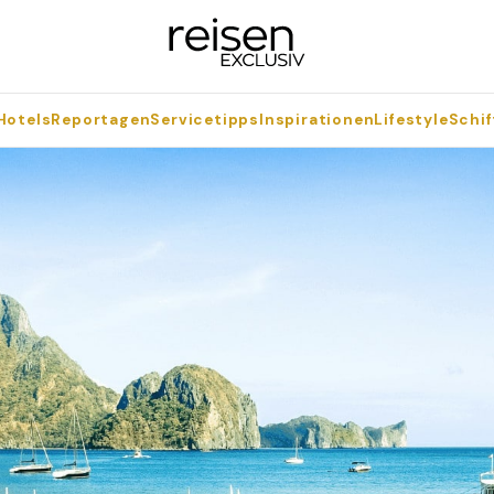
Hotels
Reportagen
Servicetipps
Inspirationen
Lifestyle
Schif