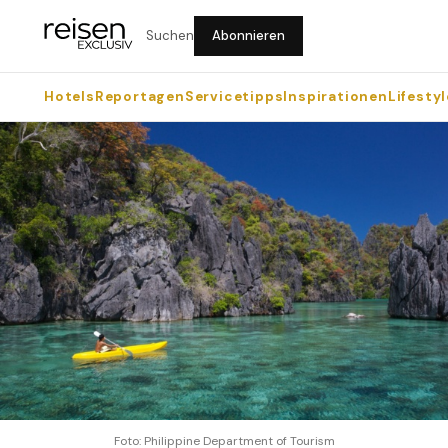
Suchen
Abonnieren
Hotels
Reportagen
Servicetipps
Inspirationen
Lifestyl
Foto: Philippine Department of Tourism