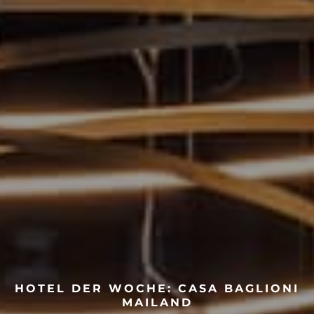
HOTEL DER WOCHE: CASA BAGLIONI
MAILAND