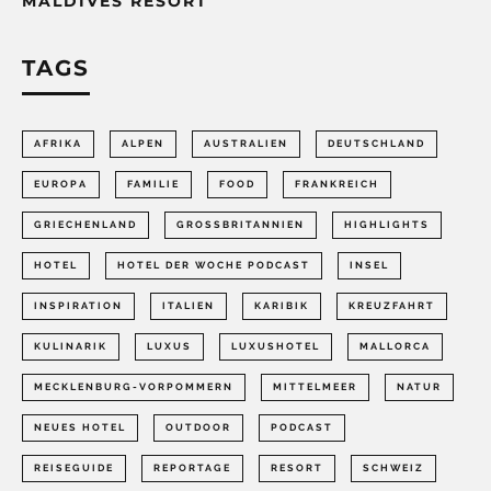
MALDIVES RESORT
TAGS
AFRIKA
ALPEN
AUSTRALIEN
DEUTSCHLAND
EUROPA
FAMILIE
FOOD
FRANKREICH
GRIECHENLAND
GROSSBRITANNIEN
HIGHLIGHTS
HOTEL
HOTEL DER WOCHE PODCAST
INSEL
INSPIRATION
ITALIEN
KARIBIK
KREUZFAHRT
KULINARIK
LUXUS
LUXUSHOTEL
MALLORCA
MECKLENBURG-VORPOMMERN
MITTELMEER
NATUR
NEUES HOTEL
OUTDOOR
PODCAST
REISEGUIDE
REPORTAGE
RESORT
SCHWEIZ