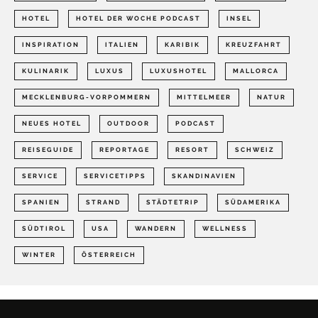
HOTEL
HOTEL DER WOCHE PODCAST
INSEL
INSPIRATION
ITALIEN
KARIBIK
KREUZFAHRT
KULINARIK
LUXUS
LUXUSHOTEL
MALLORCA
MECKLENBURG-VORPOMMERN
MITTELMEER
NATUR
NEUES HOTEL
OUTDOOR
PODCAST
REISEGUIDE
REPORTAGE
RESORT
SCHWEIZ
SERVICE
SERVICETIPPS
SKANDINAVIEN
SPANIEN
STRAND
STÄDTETRIP
SÜDAMERIKA
SÜDTIROL
USA
WANDERN
WELLNESS
WINTER
ÖSTERREICH