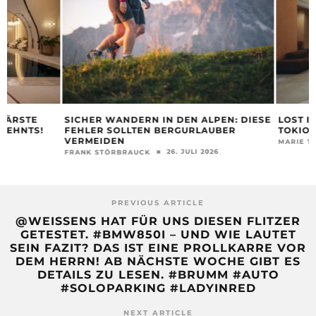
SICHER WANDERN IN DEN ALPEN: DIESE
LOST IN DESIGN I
FEHLER SOLLTEN BERGURLAUBER
TOKIO
VERMEIDEN
22. 
MARIE TYSIAK
26. JULI 2026
FRANK STÖRBRAUCK
PREVIOUS ARTICLE
@WEISSENS HAT FÜR UNS DIESEN FLITZER
GETESTET. #BMW850I – UND WIE LAUTET
SEIN FAZIT? DAS IST EINE PROLLKARRE VOR
DEM HERRN! AB NÄCHSTE WOCHE GIBT ES
DETAILS ZU LESEN. #BRUMM #AUTO
#SOLOPARKING #LADYINRED
NEXT ARTICLE