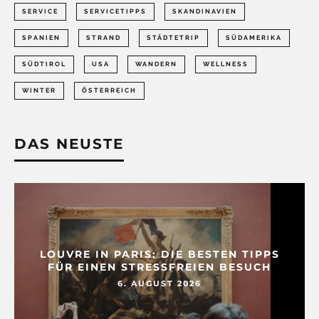
SERVICE
SERVICETIPPS
SKANDINAVIEN
SPANIEN
STRAND
STÄDTETRIP
SÜDAMERIKA
SÜDTIROL
USA
WANDERN
WELLNESS
WINTER
ÖSTERREICH
DAS NEUSTE
LOUVRE IN PARIS: DIE BESTEN TIPPS
FÜR EINEN STRESSFREIEN BESUCH
6. AUGUST 2026