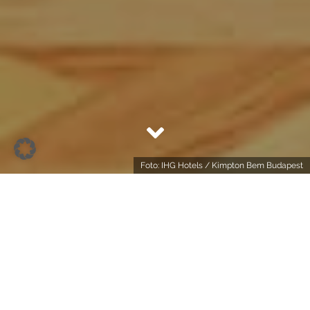
Foto: IHG Hotels / Kimpton Bem Budapest
Wer gutes Design mag, wird dieses Hotel lieben! Das
Kimpton BEM Budapest ist ein echter Hingucker und
nicht nur deshalb unser Hotel der Woche im
Podcast. Wir wissen, was sonst noch für das Haus
spricht.
3 GUTE GRÜNDE, DORT ZU BUCHEN