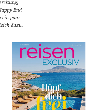
ereitung,
 Happy End
 ein paar
leich dazu.