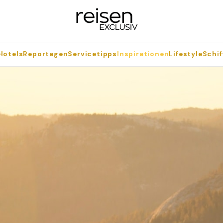
Hotels
Reportagen
Servicetipps
Inspirationen
Lifestyle
Schif