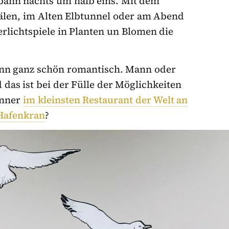
rbahn nachts um halb eins. Mit dem
älen, im Alten Elbtunnel oder am Abend
rlichtspiele in Planten un Blomen die
nn ganz schön romantisch. Mann oder
das ist bei der Fülle der Möglichkeiten
inner
im kleinsten Restaurant der Welt an
Hafenkran
?