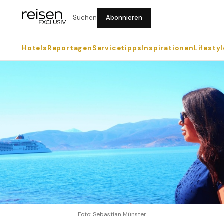
Suchen
Abonnieren
Hotels
Reportagen
Servicetipps
Inspirationen
Lifestyl
Foto: Sebastian Münster