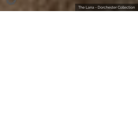
The Lana - Dorchester Collection
Englische Eleganz im glitzernden Dubai: Das 2024
eröffnete The Lana – Dorchester Collection ist leiser
Luxus, der lange nachwirkt.
3 GUTE GRÜNDE, DORT ZU BUCHEN
1. Lage, klar. Das Hotel liegt fast in Dubais Mitte. Zu Fuß
zum Burj Khalifa wären es nur 20 Minuten. Auch die
Dubai Mall wäre nicht weit entfernt. Ja, wäre. Hier geht
selten jemand zu Fuß. Wenn aber ab Oktober die
Temperaturen in der Stadt erträglicher werden, wäre
das schon ein Tipp von uns. Denn spazierend lernt man
eine Stadt ja eigentlich am besten kennen.
2. Egal, ob am oder im Pool, an der Bar, auf der Liege –
das Rooftop des Hotels liefert am Tag und am Abend