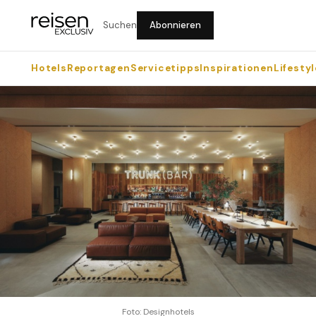
Suchen
Abonnieren
Hotels
Reportagen
Servicetipps
Inspirationen
Lifestyl
Foto: Designhotels