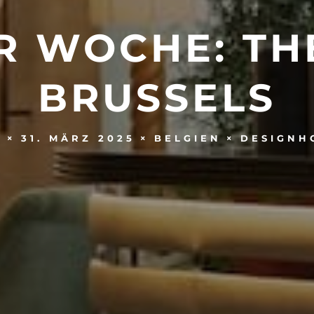
R WOCHE: TH
BRUSSELS
31. MÄRZ 2025
BELGIEN
DESIGNH
R