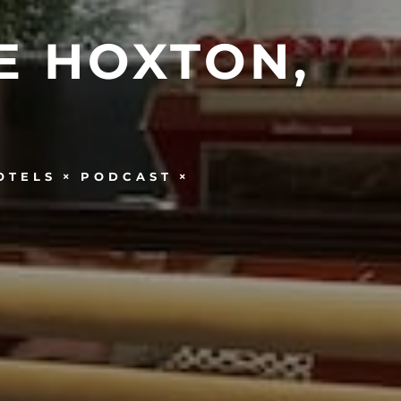
E HOXTON,
OTELS
PODCAST