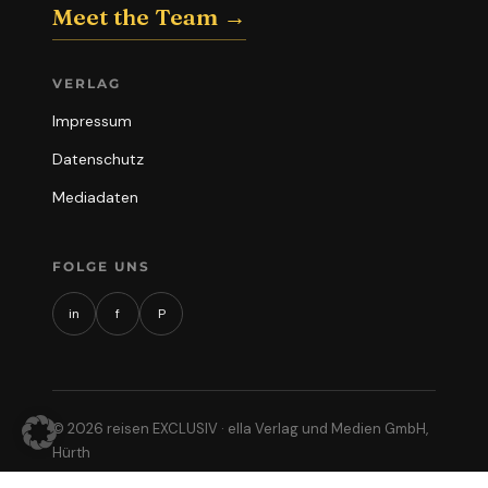
Meet the Team →
VERLAG
Impressum
Datenschutz
Mediadaten
FOLGE UNS
in
f
P
© 2026 reisen EXCLUSIV · ella Verlag und Medien GmbH,
Hürth