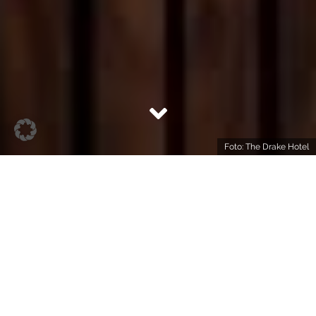
Foto: The Drake Hotel
Keine Angst vor Farben! Im The Drake Hotel im
hippen West Queen West in Toronto hat grauer
Alltag keine Chance. Buntes Design, auffällige
Muster und starkes Design spielen in dem
Boutiquehotel die erste Geige. Darüber hinaus hat
das Hotel sich als sozialer Treffpunkt in der
Nachbarschaft etabliert, und sich nicht nur damit als
Hotel der Woche in unserem Podcast qualifiziert.