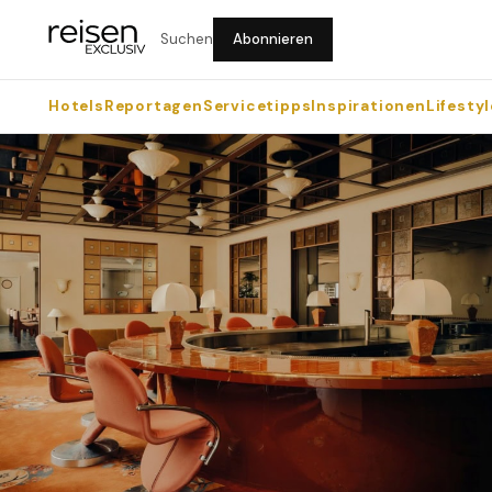
Suchen
Abonnieren
Hotels
Reportagen
Servicetipps
Inspirationen
Lifestyl