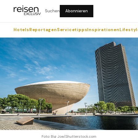
Suchen
Abonnieren
Hotels
Reportagen
Servicetipps
Inspirationen
Lifestyl
Foto: Big Joe/Shutterstock.com