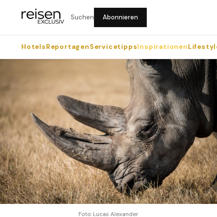
Suchen
Abonnieren
Hotels
Reportagen
Servicetipps
Inspirationen
Lifestyl
Foto: Lucas Alexander