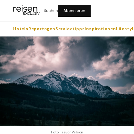
Suchen
Abonnieren
Hotels
Reportagen
Servicetipps
Inspirationen
Lifestyl
Foto: Trevor Wilson