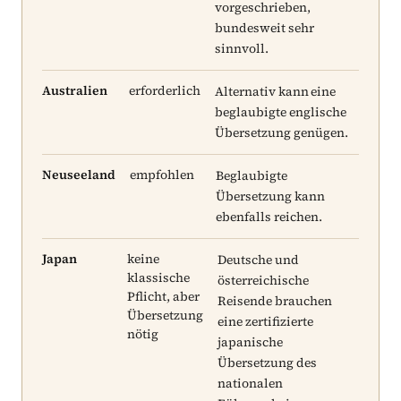
vorgeschrieben,
bundesweit sehr
sinnvoll.
Australien
erforderlich
Alternativ kann eine
beglaubigte englische
Übersetzung genügen.
Neuseeland
empfohlen
Beglaubigte
Übersetzung kann
ebenfalls reichen.
Japan
keine
Deutsche und
klassische
österreichische
Pflicht, aber
Reisende brauchen
Übersetzung
eine zertifizierte
nötig
japanische
Übersetzung des
nationalen