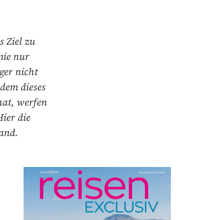
s Ziel zu
mie nur
ger nicht
dem dieses
hat, werfen
ier die
and.