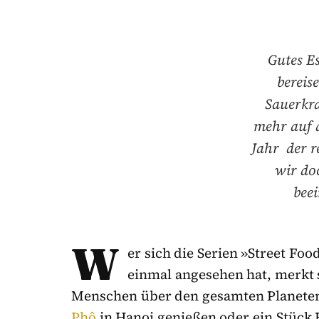
Gutes Es
bereis
Sauerkra
mehr auf 
Jahr der r
wir do
bee
W
er sich die Serien »Street Foo
einmal angesehen hat, merkt s
Menschen über den gesamten Planete
Phô
in Hanoi genießen oder ein Stück 