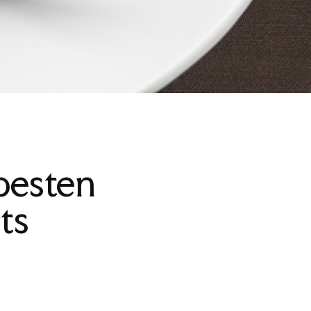
besten
ts