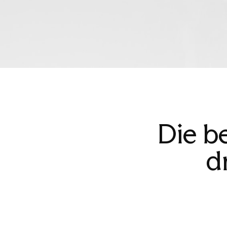
Die b
d