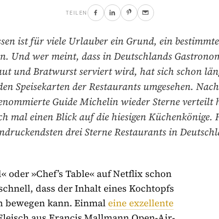
TEILEN
sen ist für viele Urlauber ein Grund, ein bestimmte
en. Und wer meint, dass in Deutschlands Gastrono
ut und Bratwurst serviert wird, hat sich schon län
den Speisekarten der Restaurants umgesehen. Nach
enommierte Guide Michelin wieder Sterne verteilt 
ch mal einen Blick auf die hiesigen Küchenkönige. H
indruckendsten drei Sterne Restaurants in Deutschl
d« oder »Chef’s Table« auf Netflix schon
chnell, dass der Inhalt eines Kochtopfs
n bewegen kann. Einmal
eine exzellente
Fleisch aus Francis Mallmann Open-Air-