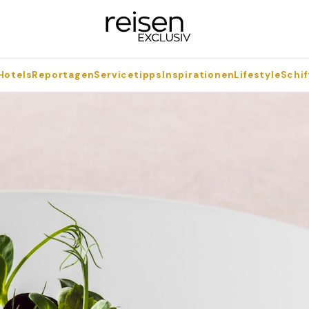
Hotels
Reportagen
Servicetipps
Inspirationen
Lifestyle
Schif