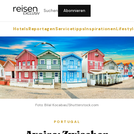
Suchen
Abonnieren
Hotels
Reportagen
Servicetipps
Inspirationen
Lifestyl
Foto: Bilal Kocabas/Shutterstock.com
PORTUGAL