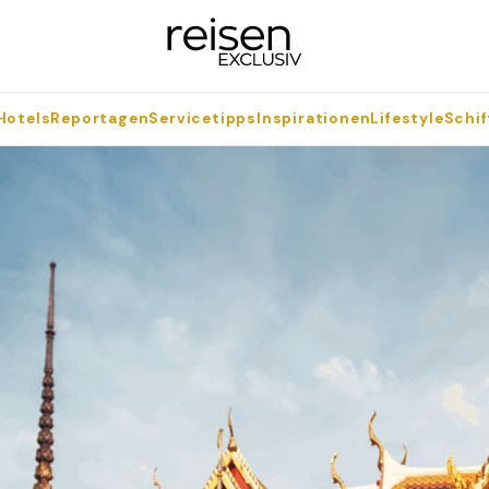
Hotels
Reportagen
Servicetipps
Inspirationen
Lifestyle
Schif