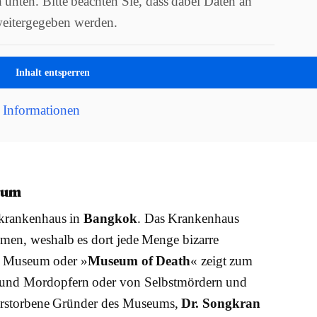
 unten. Bitte beachten Sie, dass dabei Daten an
 weitergegeben werden.
Inhalt entsperren
 Informationen
eum
tskrankenhaus in
Bangkok
. Das Krankenhaus
mmen, weshalb es dort jede Menge bizarre
he Museum oder »
Museum of Death
« zeigt zum
l- und Mordopfern oder von Selbstmördern und
verstorbene Gründer des Museums,
Dr. Songkran