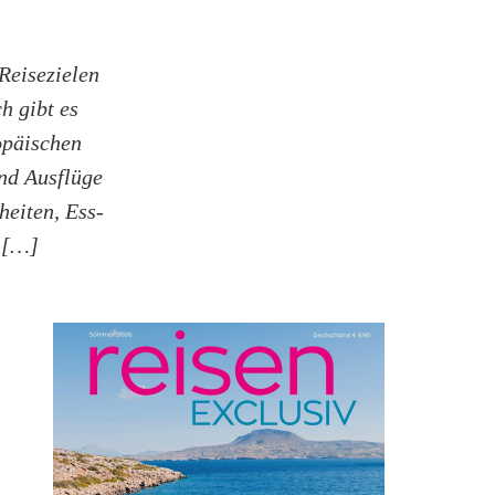
Reisezielen
h gibt es
opäischen
nd Ausflüge
heiten, Ess-
f […]