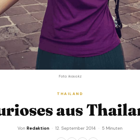
Foto: ikoso.kz
THAILAND
rioses aus Thail
Von
Redaktion
· 12. September 2014 · 5 Minuten