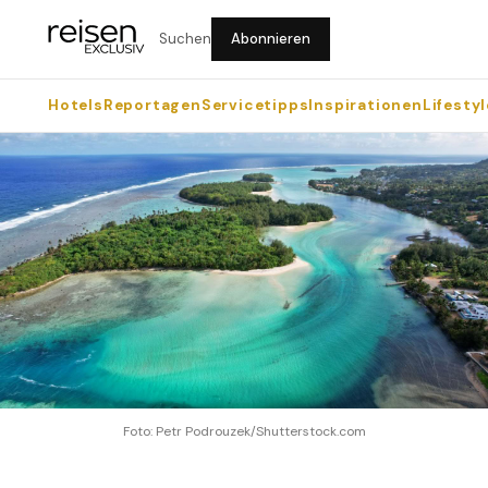
Suchen
Abonnieren
Hotels
Reportagen
Servicetipps
Inspirationen
Lifestyl
Foto: Petr Podrouzek/Shutterstock.com