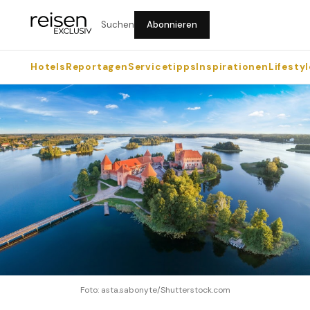
Suchen
Abonnieren
Hotels
Reportagen
Servicetipps
Inspirationen
Lifestyl
Foto: asta.sabonyte/Shutterstock.com