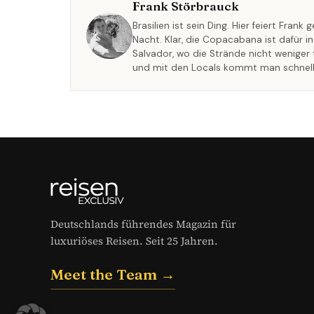
Frank Störbrauck
Brasilien ist sein Ding. Hier feiert Fran
Nacht. Klar, die Copacabana ist dafür in 
Salvador, wo die Strände nicht weniger t
und mit den Locals kommt man schnell
Deutschlands führendes Magazin für
luxuriöses Reisen. Seit 25 Jahren.
Meet the Team →