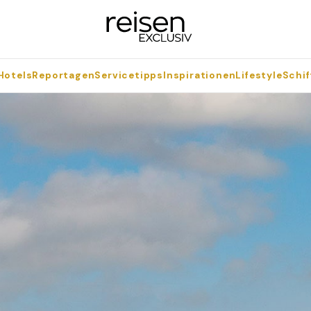
Hotels
Reportagen
Servicetipps
Inspirationen
Lifestyle
Schif