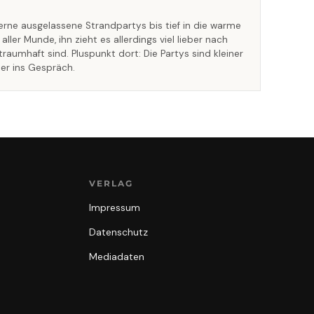
k gerne ausgelassene Strandpartys bis tief in die warme
aller Munde, ihn zieht es allerdings viel lieber nach
raumhaft sind. Pluspunkt dort: Die Partys sind kleiner
er ins Gespräch.
VERLAG
Impressum
Datenschutz
Mediadaten