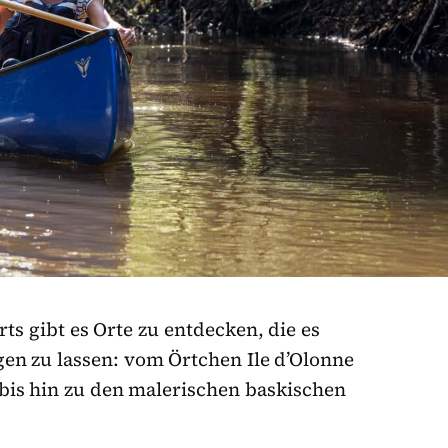
s gibt es Orte zu entdecken, die es
gen zu lassen: vom Örtchen Ile d’Olonne
bis hin zu den malerischen baskischen