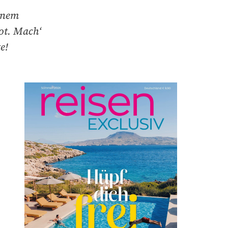
einem
ot. Mach‘
e!