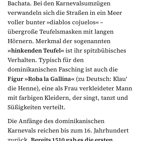
Bachata. Bei den Karnevalsumzügen
verwandeln sich die Straßen in ein Meer
voller bunter »diablos co­juelos« –
übergroße Teufelsmasken mit langen
Hörnern. Merkmal der sogenannten
»hinkenden Teufel«
ist ihr spitzbübisches
Verhalten. Typisch für den
dominikanischen Fasching ist auch die
Figur »Roba la Gallina«
(zu Deutsch: Klau‘
die Henne), eine als Frau verkleideter Mann
mit farbigen Kleidern, der singt, tanzt und
Süßigkeiten verteilt.
Die Anfänge des dominikanischen
Karnevals reichen bis zum 16. Jahrhundert
zurück.
Bereits 1510 gab es die ersten