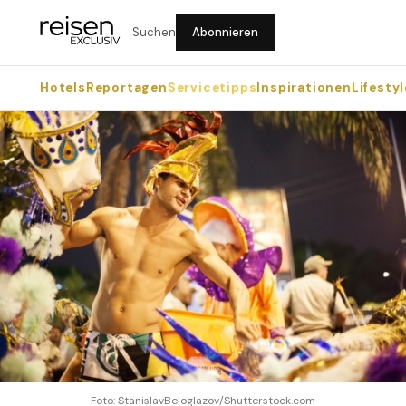
Suchen
Abonnieren
Hotels
Reportagen
Servicetipps
Inspirationen
Lifestyl
Foto: StanislavBeloglazov/Shutterstock.com