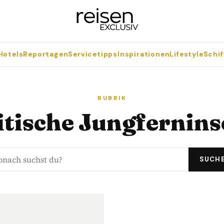
Hotels
Reportagen
Servicetipps
Inspirationen
Lifestyle
Schif
RUBRIK
itische Jungfernins
SUCH