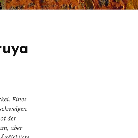
ruya
kei. Eines
 schwelgen
ot der
sam, aber
 Ägäisküste