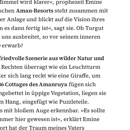
Himmel wird klarer«, prophezeit Emine
ischen
Aman-Resorts
steht zusammen mit
Anlage und blickt auf die Vision ihres
 es dann fertig ist«, sagt sie. Ob Turgut
 uns ausbreitet, so vor seinem inneren
0 erwarb?
friedvolle Szenerie aus wilder Natur und
ur Rechten überragt wie ein Leuchtturm
er sich lang reckt wie eine Giraffe, um
36 Cottages des Amanruya
fügen sich
ngebettet in üppige Vegetation, liegen sie
am Hang, eingefügt wie Puzzleteile.
ls mit bloßem Auge erkennbar. »Es sollte
immer hier gewesen ist«, erklärt Emine
ort hat der Traum meines Vaters