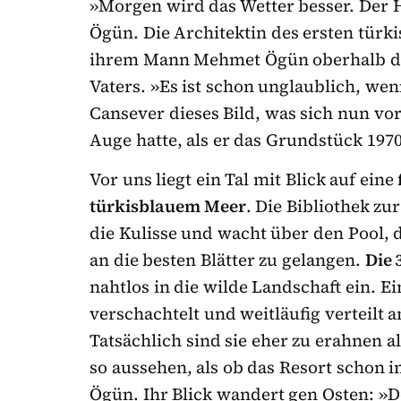
»Morgen wird das Wetter besser. Der 
Ögün. Die Architektin des ersten türk
ihrem Mann Mehmet Ögün oberhalb der 
Vaters. »Es ist schon unglaublich, wenn
Cansever dieses Bild, was sich nun vor
Auge hatte, als er das Grundstück 197
Vor uns liegt ein Tal mit Blick auf eine
türkisblauem Meer
. Die Bibliothek z
die Kulisse und wacht über den Pool, d
an die besten Blätter zu gelangen.
Die 
nahtlos in die wilde Landschaft ein. Ei
verschachtelt und weitläufig verteilt 
Tatsächlich sind sie eher zu erahnen a
so aussehen, als ob das Resort schon 
Ögün. Ihr Blick wandert gen Osten: »D