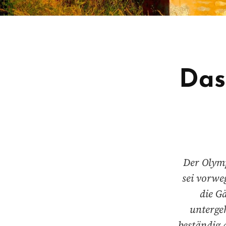
Das
Der Olymp
sei vorwe
die G
untergeh
beständig 