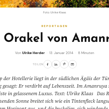
Foto: Ulrike Klaas
REPORTAGEN
 Orakel von Aman
Von
Ulrike Herder
· 13. Januar 2014 · 8 Minuten
TEILEN
 der Hotellerie liegt in der südlichen Ägäis der Tür
g gesagt: Er verdirbt auf Lebenszeit. Im Amanruya
äste in gelassenem Luxus. Text: Ulrike Klaas Das R
enden Sonne breitet sich wie ein Tintenfleck lang
am Horizont aus, und die buckelige, sich windende