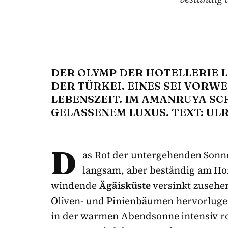
DER OLYMP DER HOTELLERIE L
DER TÜRKEI. EINES SEI VORWE
LEBENSZEIT. IM AMANRUYA SC
GELASSENEM LUXUS. TEXT: UL
D
as Rot der untergehenden Sonne 
langsam, aber beständig am Hor
windende
Ägäisküste
versinkt zusehen
Oliven- und Pinienbäumen hervorlug
in der warmen Abendsonne intensiv ro