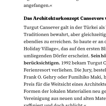
angefangen.«
Das Architekturkonzept Cansevers 
Turgut Cansever galt in der Türkei als 
Traditionen bewahrt, aber gleichzeitig 
ebendies zu erreichen. So baute er an
Holiday Vil­lage«, das auf den ersten B
umliegenden Dörfer erscheint.
Sein h
berücksichtigen.
1992 bekam Turgut C
Ferienresort verliehen. Die Jury, bes
Frank O. Gehry oder Fumihiko Maki, be
Preis für die Weitsicht eines Architekt
Formen der lokalen Materialien neu ge
Vereinigung aus neuen und alten Materi
raffiniert und doch schlicht.«