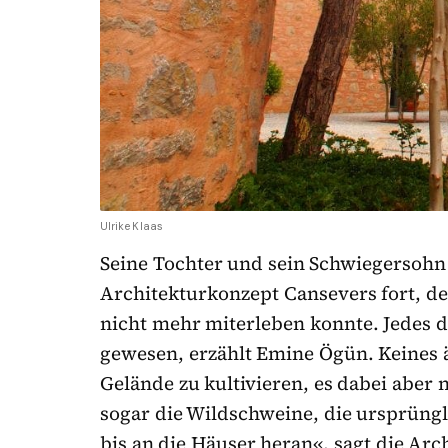
Ulrike Klaas
Seine Tochter und sein Schwiegersohn
Architekturkonzept Cansevers fort, de
nicht mehr miterleben konnte. Jedes d
gewesen, erzählt Emine Ögün. Keines ä
Gelände zu kultivieren, es dabei aber 
sogar die Wildschweine, die ursprüngl
bis an die Häuser heran«, sagt die Arch