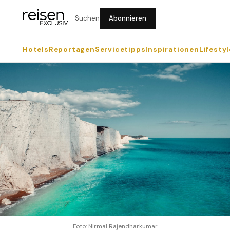
Suchen
Abonnieren
Hotels
Reportagen
Servicetipps
Inspirationen
Lifestyl
Foto: Nirmal Rajendharkumar