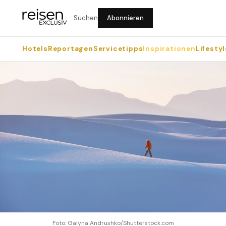
Suchen
Abonnieren
Hotels
Reportagen
Servicetipps
Inspirationen
Lifestyl
Foto: Galyna Andrushko/Shutterstock.com