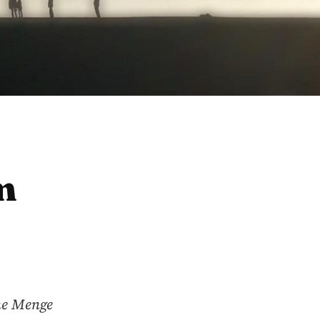
m
ne Menge