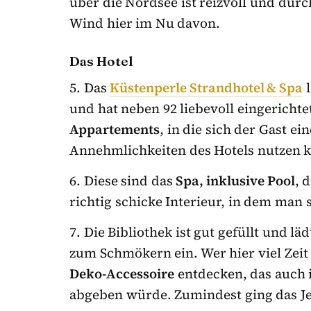
über die Nordsee ist reizvoll und dur
Wind hier im Nu davon.
Das Hotel
5. Das
Küstenperle Strandhotel & Spa
l
und hat neben 92 liebevoll eingericht
Appartements
, in die sich der Gast e
Annehmlichkeiten des Hotels nutzen 
6. Diese sind das
Spa, inklusive Pool
, 
richtig schicke Interieur, in dem man 
7. Die Bibliothek ist gut gefüllt und 
zum Schmökern ein. Wer hier viel Zeit
Deko-Accessoire
entdecken, das auch 
abgeben würde. Zumindest ging das Je