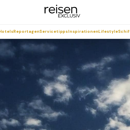
Hotels
Reportagen
Servicetipps
Inspirationen
Lifestyle
Schif