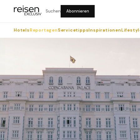
Suchen
Abonnieren
Hotels
Reportagen
Servicetipps
Inspirationen
Lifestyl