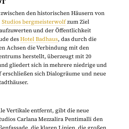
DT
, zwischen den historischen Häusern von
s
Studios bergmeisterwolf
zum Ziel
r aufzuwerten und der Öffentlichkeit
äude des
Hotel Badhaus
, das durch die
en Achsen die Verbindung mit den
entrums herstellt, überzeugt mit 20
und gliedert sich in mehrere niedrige und
f erschließen sich Dialogräume und neue
tadthäuser.
e Vertikale entfernt, gibt die neue
tudios Carlana Mezzalira Pentimalli den
enfassade, die klaren Linien, die großen