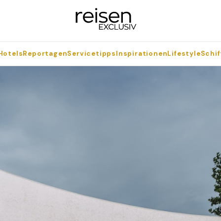
Hotels
Reportagen
Servicetipps
Inspirationen
Lifestyle
Schif