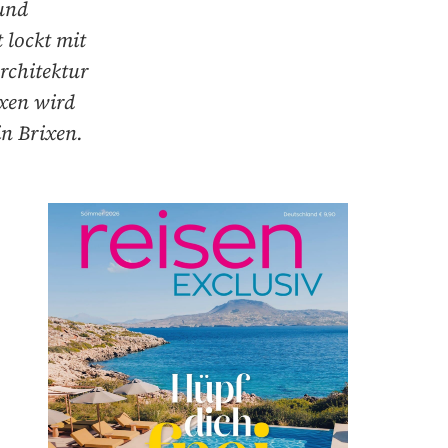
und
 lockt mit
rchitektur
ixen wird
in Brixen.