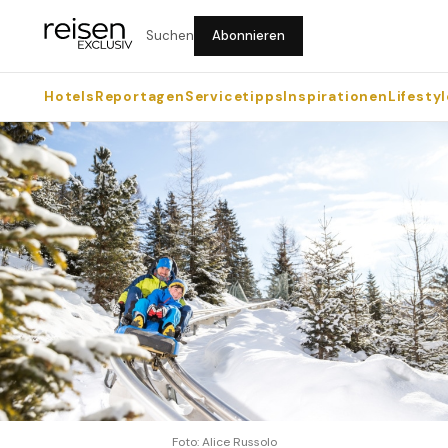
Suchen
Abonnieren
Hotels
Reportagen
Servicetipps
Inspirationen
Lifestyl
Foto: Alice Russolo