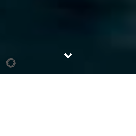
Früher war das Graseck eine Forsthaus-Pension, wo
Wanderer ihre müden Füße erholten. Heute finden
die Gäste einen alpinen Entspannungstempel auf
900 Meter Höhe, mitten im Naturschutzgebiet –
erschaffen vom Ärzte-Ehepaar Weingart, die das
Forsthaus kauften, es ausbauten, um dann 2015 das
Graseck zu eröffnen.