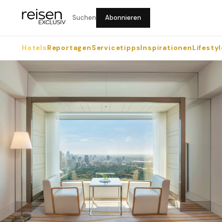
Suchen
Abonnieren
Hotels
Reportagen
Servicetipps
Inspirationen
Lifestyl