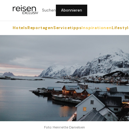
Suchen
Abonnieren
Hotels
Reportagen
Servicetipps
Inspirationen
Lifestyl
Foto: Henriette Danielsen