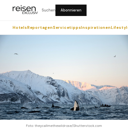
Suchen
Abonnieren
Hotels
Reportagen
Servicetipps
Inspirationen
Lifestyl
Foto: theycallmethewildrose/Shutterstock.com